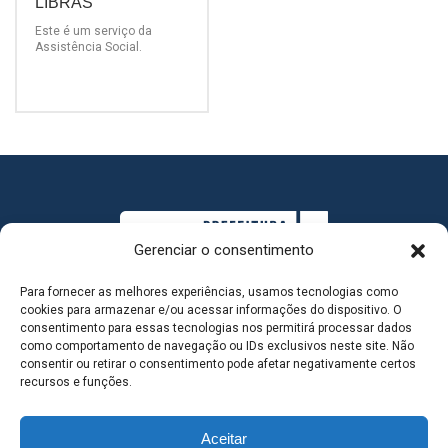
LIBRAS
Este é um serviço da
Assistência Social.
Gerenciar o consentimento
Para fornecer as melhores experiências, usamos tecnologias como
cookies para armazenar e/ou acessar informações do dispositivo. O
consentimento para essas tecnologias nos permitirá processar dados
como comportamento de navegação ou IDs exclusivos neste site. Não
consentir ou retirar o consentimento pode afetar negativamente certos
MAPA DO SITE
recursos e funções.
Aceitar