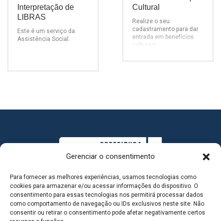
Interpretação de
Cultural
LIBRAS
Realize o seu
cadastramento para dar
Este é um serviço da
entrada em benefícios
Assistência Social.
culturais.
Gerenciar o consentimento
Para fornecer as melhores experiências, usamos tecnologias como
cookies para armazenar e/ou acessar informações do dispositivo. O
consentimento para essas tecnologias nos permitirá processar dados
como comportamento de navegação ou IDs exclusivos neste site. Não
consentir ou retirar o consentimento pode afetar negativamente certos
MAPA DO SITE