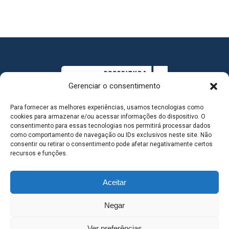
Gerenciar o consentimento
Para fornecer as melhores experiências, usamos tecnologias como
cookies para armazenar e/ou acessar informações do dispositivo. O
consentimento para essas tecnologias nos permitirá processar dados
como comportamento de navegação ou IDs exclusivos neste site. Não
consentir ou retirar o consentimento pode afetar negativamente certos
MAPA DO SITE
recursos e funções.
Aceitar
SEDE DO ADMINISTRATIVO MUNICIPAL - Avenida
Negar
Antônio Trajano, nº 30 - centro - Três Lagoas MS |
Ver preferências