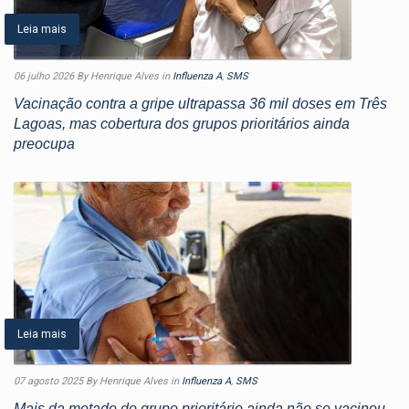
Leia mais
06 julho 2026
By Henrique Alves
in
Influenza A
,
SMS
Vacinação contra a gripe ultrapassa 36 mil doses em Três
Lagoas, mas cobertura dos grupos prioritários ainda
preocupa
Leia mais
07 agosto 2025
By Henrique Alves
in
Influenza A
,
SMS
Mais da metade do grupo prioritário ainda não se vacinou