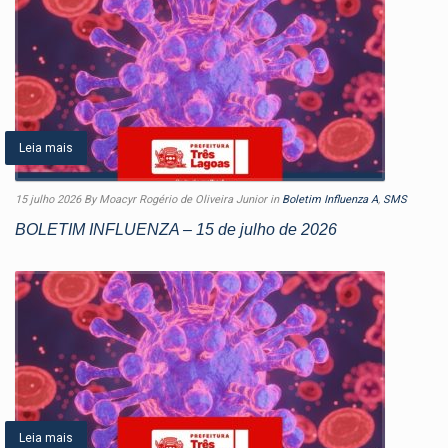
Leia mais
15 julho 2026
By Moacyr Rogério de Oliveira Junior
in
Boletim Influenza A
,
SMS
BOLETIM INFLUENZA – 15 de julho de 2026
Leia mais