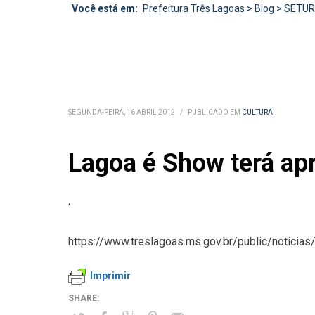
Você está em:
Prefeitura Três Lagoas
>
Blog
>
SETU
SEGUNDA-FEIRA, 16 ABRIL 2012
/
PUBLICADO EM
CULTURA
Lagoa é Show terá a
‘
https://www.treslagoas.ms.gov.br/public/noticia
Imprimir