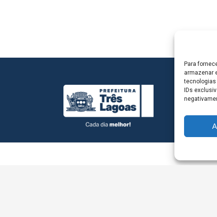
Para fornec
armazenar e
tecnologias
IDs exclusiv
negativamen
A
L - Avenida Antônio Trajano, nº 30 - centro - Três La