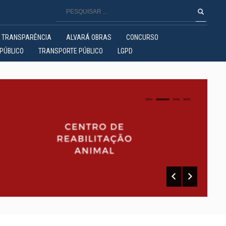
TRANSPARÊNCIA
ALVARÁ OBRAS
CONCURSO
PÚBLICO
TRANSPORTE PÚBLICO
LGPD
0
1
2
3