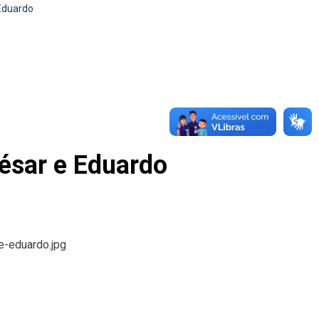
 Eduardo
César e Eduardo
e-eduardo.jpg