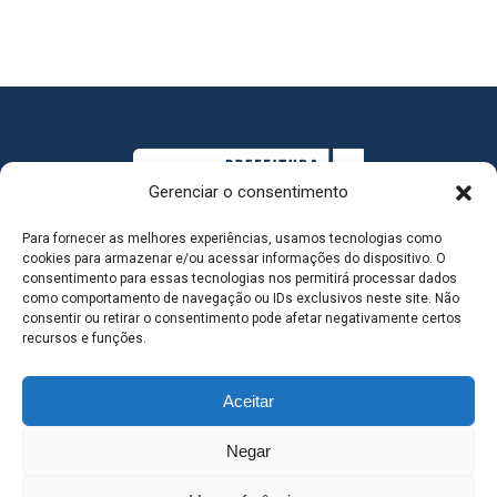
Gerenciar o consentimento
Para fornecer as melhores experiências, usamos tecnologias como
cookies para armazenar e/ou acessar informações do dispositivo. O
consentimento para essas tecnologias nos permitirá processar dados
como comportamento de navegação ou IDs exclusivos neste site. Não
consentir ou retirar o consentimento pode afetar negativamente certos
MAPA DO SITE
recursos e funções.
Aceitar
SEDE DO ADMINISTRATIVO MUNICIPAL - Avenida
Negar
Antônio Trajano, nº 30 - centro - Três Lagoas MS |