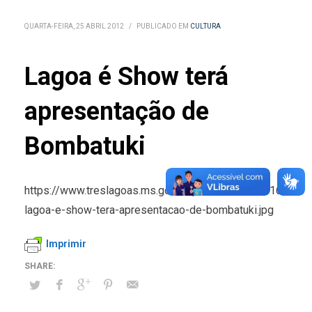
QUARTA-FEIRA, 25 ABRIL 2012
/
PUBLICADO EM
CULTURA
Lagoa é Show terá
apresentação de
Bombatuki
https://www.treslagoas.ms.gov.br/public/noticias/16399-
lagoa-e-show-tera-apresentacao-de-bombatuki.jpg
Imprimir