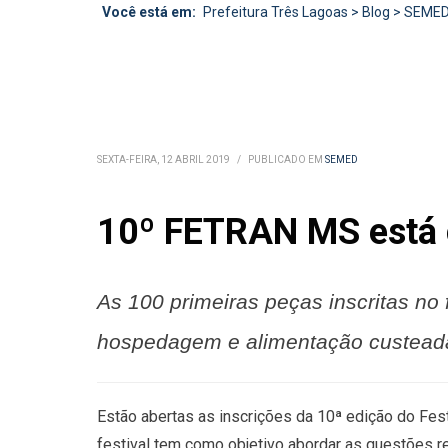
Você está em:
Prefeitura Três Lagoas
>
Blog
>
SEME
SEXTA-FEIRA, 12 ABRIL 2019
/
PUBLICADO EM
SEMED
10º FETRAN MS está c
As 100 primeiras peças inscritas no
hospedagem e alimentação custead
Estão abertas as inscrições da 10ª edição do Fes
festival tem como objetivo abordar as questões r