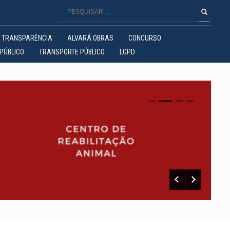
TRANSPARÊNCIA
ALVARÁ OBRAS
CONCURSO
PÚBLICO
TRANSPORTE PÚBLICO
LGPD
0
1
2
3