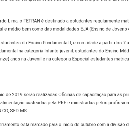
rdo Lima, o FETRAN é destinado a estudantes regularmente matr
tal e médio bem como das modalidades EJA (Ensino de Jovens e 
 estudantes do Ensino Fundamental I, e com idade a partir dos 7
ndamental na categoria Infanto-juvenil; estudantes do Ensino Mé
inze) anos na Juvenil e na categoria Especial estudantes matric
io de 2019 serão realizadas Oficinas de capacitação para as pri
imentação custeadas pela PRF e ministradas pelos profissiona
N CG, SED MS.
cerramento está marcado para o início de outubro com a divisão