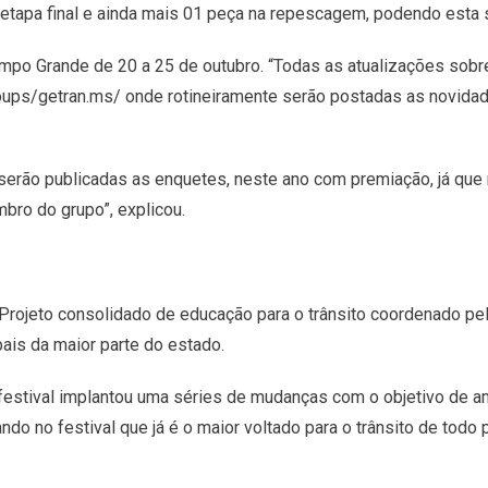
 etapa final e ainda mais 01 peça na repescagem, podendo esta s
mpo Grande de 20 a 25 de outubro. “Todas as atualizações sobr
ups/getran.ms/ onde rotineiramente serão postadas as novidad
erão publicadas as enquetes, neste ano com premiação, já que
ro do grupo”, explicou.
do Projeto consolidado de educação para o trânsito coordenado
is da maior parte do estado.
festival implantou uma séries de mudanças com o objetivo de am
o no festival que já é o maior voltado para o trânsito de todo p