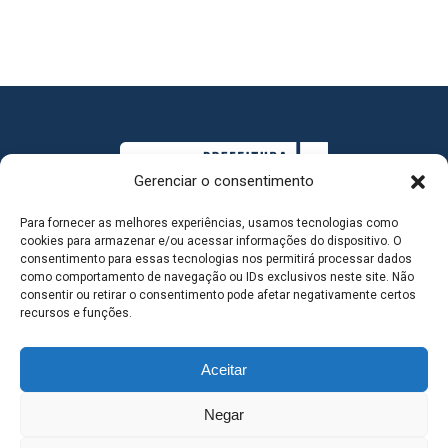
Gerenciar o consentimento
Para fornecer as melhores experiências, usamos tecnologias como
cookies para armazenar e/ou acessar informações do dispositivo. O
consentimento para essas tecnologias nos permitirá processar dados
como comportamento de navegação ou IDs exclusivos neste site. Não
consentir ou retirar o consentimento pode afetar negativamente certos
MAPA DO SITE
recursos e funções.
Aceitar
SEDE DO ADMINISTRATIVO MUNICIPAL - Avenida
Negar
Antônio Trajano, nº 30 - centro - Três Lagoas MS |