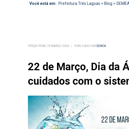
Você está em:
Prefeitura Três Lagoas
>
Blog
>
SEME
TERÇA-FEIRA, 19 MARÇO 2024
/
PUBLICADO EM
SEMEA
22 de Março, Dia da Á
cuidados com o siste