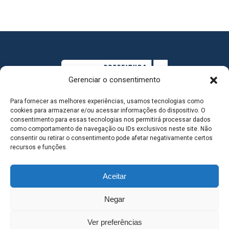
Gerenciar o consentimento
Para fornecer as melhores experiências, usamos tecnologias como
cookies para armazenar e/ou acessar informações do dispositivo. O
consentimento para essas tecnologias nos permitirá processar dados
como comportamento de navegação ou IDs exclusivos neste site. Não
consentir ou retirar o consentimento pode afetar negativamente certos
MAPA DO SITE
recursos e funções.
Aceitar
SEDE DO ADMINISTRATIVO MUNICIPAL - Avenida
Negar
Antônio Trajano, nº 30 - centro - Três Lagoas MS |
Ver preferências