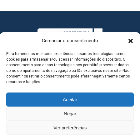
Gerenciar o consentimento
Para fornecer as melhores experiências, usamos tecnologias como
cookies para armazenar e/ou acessar informações do dispositivo. O
consentimento para essas tecnologias nos permitirá processar dados
como comportamento de navegação ou IDs exclusivos neste site. Não
consentir ou retirar o consentimento pode afetar negativamente certos
MAPA DO SITE
recursos e funções.
Aceitar
SEDE DO ADMINISTRATIVO MUNICIPAL - Avenida
Negar
Antônio Trajano, nº 30 - centro - Três Lagoas MS |
Ver preferências
Contato: 67 98139-3237