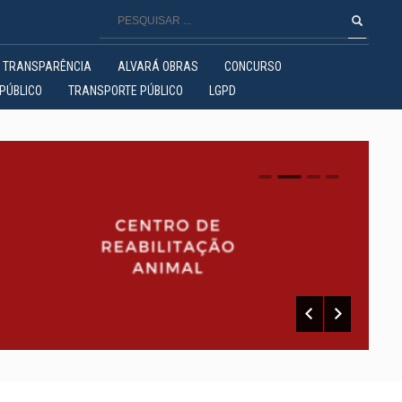
TRANSPARÊNCIA
ALVARÁ OBRAS
CONCURSO
PÚBLICO
TRANSPORTE PÚBLICO
LGPD
0
1
2
3