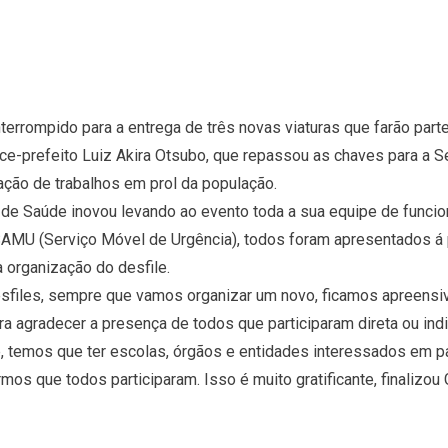
interrompido para a entrega de três novas viaturas que farão part
ice-prefeito Luiz Akira Otsubo, que repassou as chaves para a Se
ação de trabalhos em prol da população.
ia de Saúde inovou levando ao evento toda a sua equipe de func
SAMU (Serviço Móvel de Urgência), todos foram apresentados á
 organização do desfile.
esfiles, sempre que vamos organizar um novo, ficamos apreensi
ara agradecer a presença de todos que participaram direta ou ind
 temos que ter escolas, órgãos e entidades interessados em par
mos que todos participaram. Isso é muito gratificante, finalizou