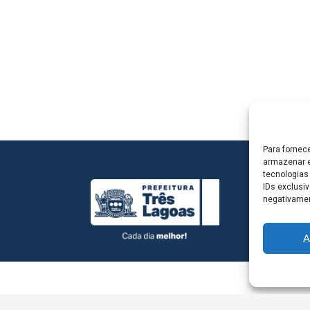
Para fornec
armazenar e
tecnologias
IDs exclusiv
negativamen
A