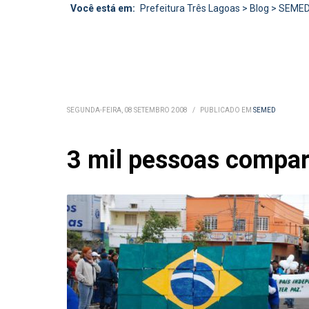
Você está em:
Prefeitura Três Lagoas
>
Blog
>
SEME
SEGUNDA-FEIRA, 08 SETEMBRO 2008
/
PUBLICADO EM
SEMED
3 mil pessoas compar