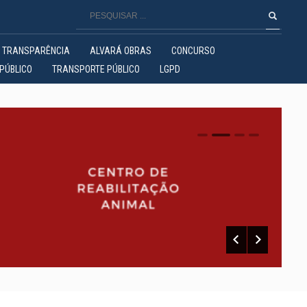
TRANSPARÊNCIA
ALVARÁ OBRAS
CONCURSO
PÚBLICO
TRANSPORTE PÚBLICO
LGPD
0
1
2
3