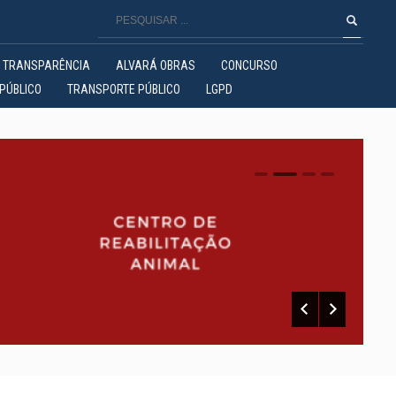
TRANSPARÊNCIA
ALVARÁ OBRAS
CONCURSO
PÚBLICO
TRANSPORTE PÚBLICO
LGPD
0
1
2
3