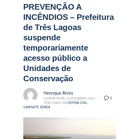
PREVENÇÃO A
INCÊNDIOS – Prefeitura
de Três Lagoas
suspende
temporariamente
acesso público a
Unidades de
Conservação
Henrique Alves
0
QUINTA-FEIRA, 12 SETEMBRO 2024
/
PUBLICADO EM
DEFESA CIVIL
,
GABINETE
,
SEMEA