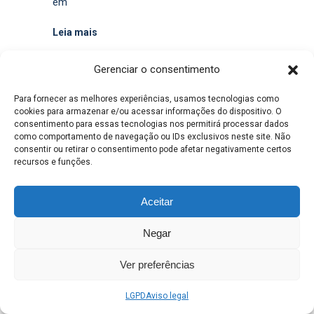
em
Leia mais
Gerenciar o consentimento
Para fornecer as melhores experiências, usamos tecnologias como
cookies para armazenar e/ou acessar informações do dispositivo. O
consentimento para essas tecnologias nos permitirá processar dados
como comportamento de navegação ou IDs exclusivos neste site. Não
consentir ou retirar o consentimento pode afetar negativamente certos
Equipes da Prefeitura
recursos e funções.
removem árvores que
Aceitar
caíram após forte chuva
em Três Lagoas
Negar
Henrique Alves
Ver preferências
0
DOMINGO, 24 DEZEMBRO 2023
/
PUBLICADO EM
DEFESA CIVIL
,
SEINTRA
,
SEMEA
LGPD
Aviso legal