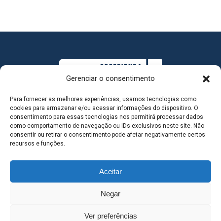
Gerenciar o consentimento
Para fornecer as melhores experiências, usamos tecnologias como
cookies para armazenar e/ou acessar informações do dispositivo. O
consentimento para essas tecnologias nos permitirá processar dados
como comportamento de navegação ou IDs exclusivos neste site. Não
consentir ou retirar o consentimento pode afetar negativamente certos
MAPA DO SITE
recursos e funções.
Aceitar
SEDE DO ADMINISTRATIVO MUNICIPAL - Avenida
Negar
Antônio Trajano, nº 30 - centro - Três Lagoas MS |
Ver preferências