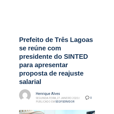
Prefeito de Três Lagoas
se reúne com
presidente do SINTED
para apresentar
proposta de reajuste
salarial
Henrique Alves
0
SEGUNDA-FEIRA, 27 JANEIRO 2020
/
PUBLICADO EM
SEGP
,
SERVIDOR