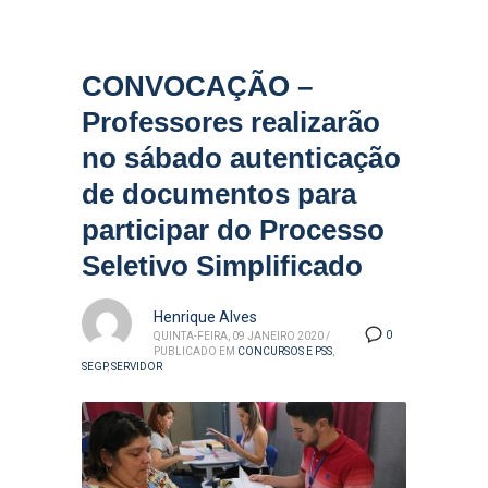
CONVOCAÇÃO –
Professores realizarão
no sábado autenticação
de documentos para
participar do Processo
Seletivo Simplificado
Henrique Alves
0
QUINTA-FEIRA, 09 JANEIRO 2020
/
PUBLICADO EM
CONCURSOS E PSS
,
SEGP
,
SERVIDOR