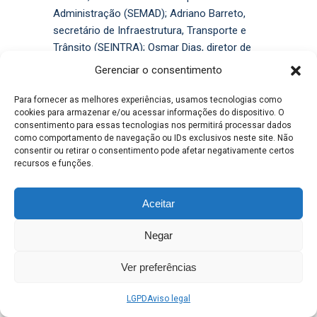
Administração (SEMAD); Adriano Barreto,
secretário de Infraestrutura, Transporte e
Trânsito (SEINTRA); Osmar Dias, diretor de
Serviços Públicos (DSP); e Tarsis Muniz,
Gerenciar o consentimento
diretor de Serviços, Patrimônio e
Para fornecer as melhores experiências, usamos tecnologias como
Leia mais
cookies para armazenar e/ou acessar informações do dispositivo. O
consentimento para essas tecnologias nos permitirá processar dados
como comportamento de navegação ou IDs exclusivos neste site. Não
consentir ou retirar o consentimento pode afetar negativamente certos
recursos e funções.
Aceitar
Negar
Servidores tomam
posse para trabalhar na
Ver preferências
Saúde, Administração,
LGPD
Aviso legal
Assistência,