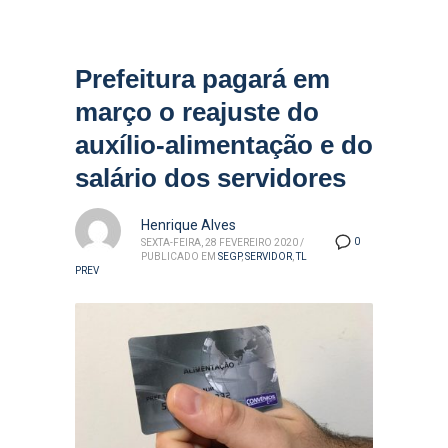
Prefeitura pagará em
março o reajuste do
auxílio-alimentação e do
salário dos servidores
Henrique Alves
0
SEXTA-FEIRA, 28 FEVEREIRO 2020
/
PUBLICADO EM
SEGP
,
SERVIDOR
,
TL
PREV