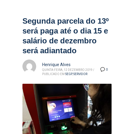
Segunda parcela do 13º
será paga até o dia 15 e
salário de dezembro
será adiantado
Henrique Alves
0
QUINTA-FEIRA, 12 DEZEMBRO 2019
/
PUBLICADO EM
SEGP
,
SERVIDOR