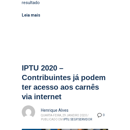
resultado
Leia mais
IPTU 2020 –
Contribuintes já podem
ter acesso aos carnês
via internet
Henrique Alves
0
QUARTA-FEIRA, 29 JANEIRO 2020
/
PUBLICADO EM
IPTU
,
SEGP
,
SERVIDOR