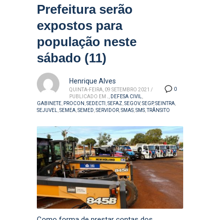
Prefeitura serão
expostos para
população neste
sábado (11)
Henrique Alves
0
QUINTA-FEIRA, 09 SETEMBRO 2021
/
PUBLICADO EM
.
,
DEFESA CIVIL
,
GABINETE
,
PROCON
,
SEDECTI
,
SEFAZ
,
SEGOV
,
SEGP
,
SEINTRA
,
SEJUVEL
,
SEMEA
,
SEMED
,
SERVIDOR
,
SMAS
,
SMS
,
TRÂNSITO
Como forma de prestar contas dos