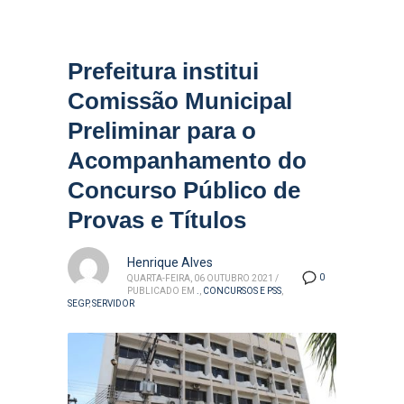
Prefeitura institui
Comissão Municipal
Preliminar para o
Acompanhamento do
Concurso Público de
Provas e Títulos
Henrique Alves
0
QUARTA-FEIRA, 06 OUTUBRO 2021
/
PUBLICADO EM
.
,
CONCURSOS E PSS
,
SEGP
,
SERVIDOR