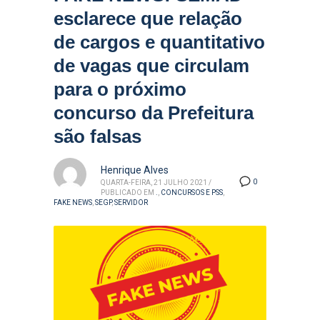
esclarece que relação
de cargos e quantitativo
de vagas que circulam
para o próximo
concurso da Prefeitura
são falsas
Henrique Alves
0
QUARTA-FEIRA, 21 JULHO 2021
/
PUBLICADO EM
.
,
CONCURSOS E PSS
,
FAKE NEWS
,
SEGP
,
SERVIDOR