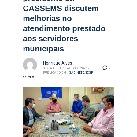
CASSEMS discutem
melhorias no
atendimento prestado
aos servidores
municipais
Henrique Alves
0
SEXTA-FEIRA, 13 AGOSTO 2021
/
PUBLICADO EM
.
,
GABINETE
,
SEGP
,
SERVIDOR