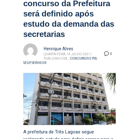
concurso da Prefeitura
será definido após
estudo da demanda das
secretarias
Henrique Alves
0
QUARTA-FEIRA, 14 JULHO 2021
/
PUBLICADO EM
.
,
CONCURSOS E PSS
,
SEGP
,
SERVIDOR
A prefeitura de Três Lagoas segue