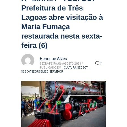
Prefeitura de Três
Lagoas abre visitação à
Maria Fumaça
restaurada nesta sexta-
feira (6)
Henrique Alves
0
SEXTA-FEIRA, 06 AGOSTO 2021
/
PUBLICADO EM
.
,
CULTURA
,
SEDECTI
,
SEGOV
,
SEGP
,
SEMED
,
SERVIDOR