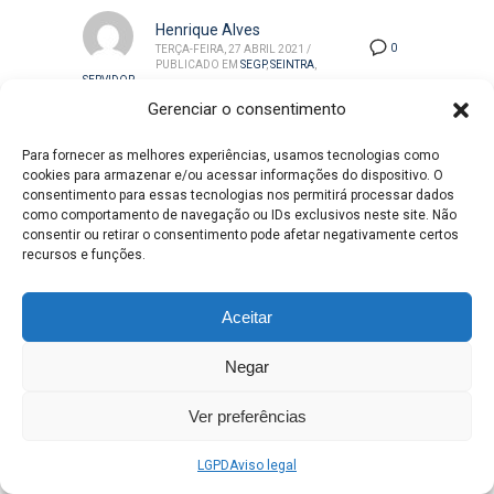
Henrique Alves
0
TERÇA-FEIRA, 27 ABRIL 2021
/
PUBLICADO EM
SEGP
,
SEINTRA
,
SERVIDOR
Gerenciar o consentimento
Para fornecer as melhores experiências, usamos tecnologias como
cookies para armazenar e/ou acessar informações do dispositivo. O
consentimento para essas tecnologias nos permitirá processar dados
como comportamento de navegação ou IDs exclusivos neste site. Não
consentir ou retirar o consentimento pode afetar negativamente certos
recursos e funções.
Aceitar
Nesta segunda-feira (26), o prefeito Angelo
Guerreiro realizou a entrega de 28 veículos
Negar
para reforçar os trabalhos e atendimentos
das secretarias da Prefeitura de Três
Ver preferências
Lagoas. Entre leves e pesados, estes
veículos vão compor as frotas já em
LGPD
Aviso legal
atividades e substituir àqueles que já não