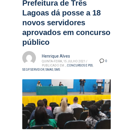
Prefeitura de Três
Lagoas dá posse a 18
novos servidores
aprovados em concurso
público
Henrique Alves
0
QUINTA-FEIRA, 15 JULHO 2021
/
PUBLICADO EM
.
,
CONCURSOS E PSS
,
SEGP
,
SERVIDOR
,
SMAS
,
SMS