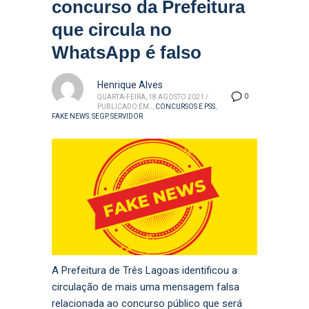
concurso da Prefeitura
que circula no
WhatsApp é falso
Henrique Alves
0
QUARTA-FEIRA, 18 AGOSTO 2021
/
PUBLICADO EM
.
,
CONCURSOS E PSS
,
FAKE NEWS
,
SEGP
,
SERVIDOR
A Prefeitura de Três Lagoas identificou a
circulação de mais uma mensagem falsa
relacionada ao concurso público que será