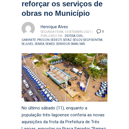
reforçar os serviços de
obras no Município
Henrique Alves
0
SEGUNDA-FEIRA, 13 SETEMBRO 2021
/
PUBLICADO EM
.
,
DEFESA CIVIL
,
GABINETE
,
PROCON
,
SEDECTI
,
SEFAZ
,
SEGOV
,
SEGP
,
SEINTRA
,
SEJUVEL
,
SEMEA
,
SEMED
,
SERVIDOR
,
SMAS
,
SMS
No último sábado (11), enquanto a
população três-lagoense conferia as novas
aquisições da frota da Prefeitura de Três
Lagoas, expostas na Praça Senador “Ramez