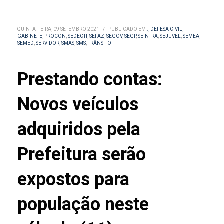
QUINTA-FEIRA, 09 SETEMBRO 2021
/
PUBLICADO EM
.
,
DEFESA CIVIL
,
GABINETE
,
PROCON
,
SEDECTI
,
SEFAZ
,
SEGOV
,
SEGP
,
SEINTRA
,
SEJUVEL
,
SEMEA
,
SEMED
,
SERVIDOR
,
SMAS
,
SMS
,
TRÂNSITO
Prestando contas:
Novos veículos
adquiridos pela
Prefeitura serão
expostos para
população neste