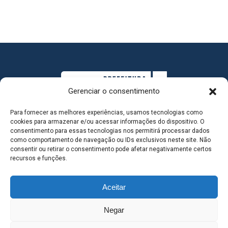
Gerenciar o consentimento
Para fornecer as melhores experiências, usamos tecnologias como
cookies para armazenar e/ou acessar informações do dispositivo. O
consentimento para essas tecnologias nos permitirá processar dados
como comportamento de navegação ou IDs exclusivos neste site. Não
consentir ou retirar o consentimento pode afetar negativamente certos
MAPA DO SITE
recursos e funções.
Aceitar
SEDE DO ADMINISTRATIVO MUNICIPAL - Avenida
Negar
Antônio Trajano, nº 30 - centro - Três Lagoas MS |