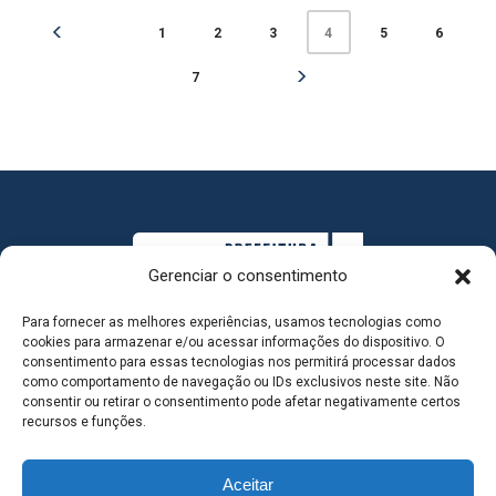
1
2
3
5
6
4
7
Gerenciar o consentimento
Para fornecer as melhores experiências, usamos tecnologias como
cookies para armazenar e/ou acessar informações do dispositivo. O
consentimento para essas tecnologias nos permitirá processar dados
como comportamento de navegação ou IDs exclusivos neste site. Não
consentir ou retirar o consentimento pode afetar negativamente certos
MAPA DO SITE
recursos e funções.
Aceitar