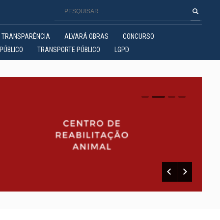
TRANSPARÊNCIA
ALVARÁ OBRAS
CONCURSO
PÚBLICO
TRANSPORTE PÚBLICO
LGPD
0
1
2
3