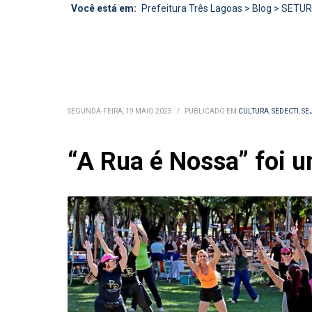
Você está em:
Prefeitura Três Lagoas
>
Blog
>
SETU
SEGUNDA-FEIRA, 19 MAIO 2025
/
PUBLICADO EM
CULTURA
,
SEDECTI
,
SE
“A Rua é Nossa” foi 