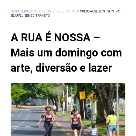
SEXTA-FEIRA, 25 ABRIL 2025
/
PUBLICADO EM
CULTURA
,
SEDECTI
,
SEINTRA
,
SEJUVEL
,
SEMED
,
TRÂNSITO
A RUA É NOSSA –
Mais um domingo com
arte, diversão e lazer