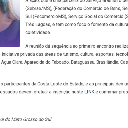
A ação, que é uma parceria do Serviço Brasileiro
(Sebrae/MS), (Federação do Comércio de Bens, Se
Sul (FecomercioMS), Serviço Social do Comércio (
Três Lagoas, e tem como foco o fomento da cultura 
coletividade.
A reunião dá sequência ao primeiro encontro realiz
iniciativa privada das áreas de turismo, cultura, esportes, tec
Água Clara, Aparecida do Taboado, Bataguassu, Brasilândia, Cass
s participantes da Costa Leste do Estado, e as principais dema
ressados devem efetuar a inscrição neste
LINK
e confirmar pre
iva do Mato Grosso do Sul