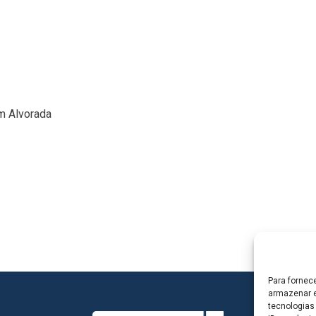
im Alvorada
Para fornec
armazenar e
tecnologias