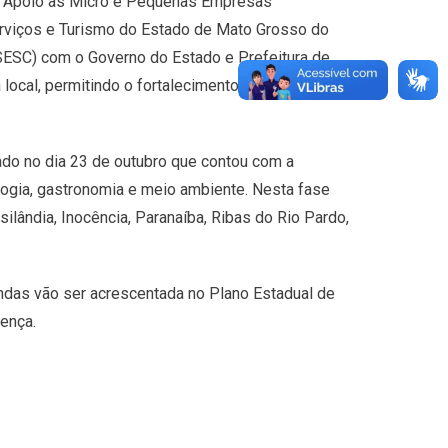
 de Apoio às Micro e Pequenas Empresas
rviços e Turismo do Estado de Mato Grosso do
SESC) com o Governo do Estado e Prefeitura de
local, permitindo o fortalecimento da
ado no dia 23 de outubro que contou com a
nologia, gastronomia e meio ambiente. Nesta fase
ilândia, Inocência, Paranaíba, Ribas do Rio Pardo,
ndas vão ser acrescentada no Plano Estadual de
sença.