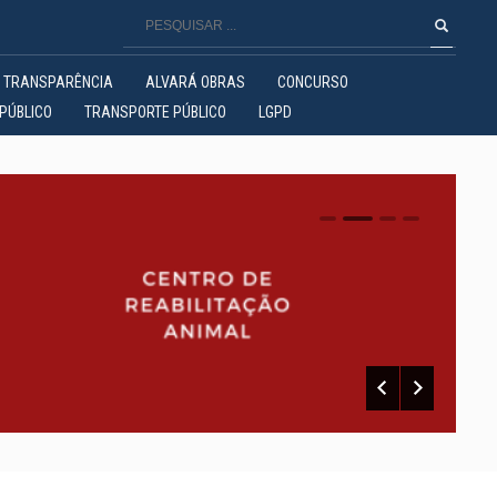
TRANSPARÊNCIA
ALVARÁ OBRAS
CONCURSO
PÚBLICO
TRANSPORTE PÚBLICO
LGPD
0
1
2
3