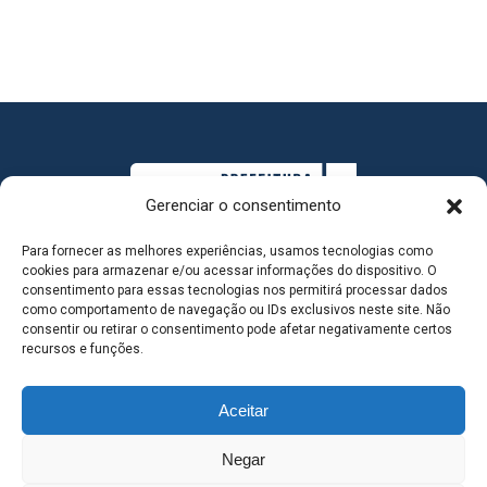
Gerenciar o consentimento
Para fornecer as melhores experiências, usamos tecnologias como
cookies para armazenar e/ou acessar informações do dispositivo. O
consentimento para essas tecnologias nos permitirá processar dados
como comportamento de navegação ou IDs exclusivos neste site. Não
consentir ou retirar o consentimento pode afetar negativamente certos
MAPA DO SITE
recursos e funções.
Aceitar
SEDE DO ADMINISTRATIVO MUNICIPAL - Avenida
Negar