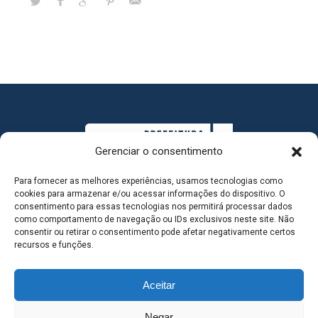
Gerenciar o consentimento
Para fornecer as melhores experiências, usamos tecnologias como
cookies para armazenar e/ou acessar informações do dispositivo. O
consentimento para essas tecnologias nos permitirá processar dados
como comportamento de navegação ou IDs exclusivos neste site. Não
consentir ou retirar o consentimento pode afetar negativamente certos
MAPA DO SITE
recursos e funções.
Aceitar
SEDE DO ADMINISTRATIVO MUNICIPAL - Avenida
Negar