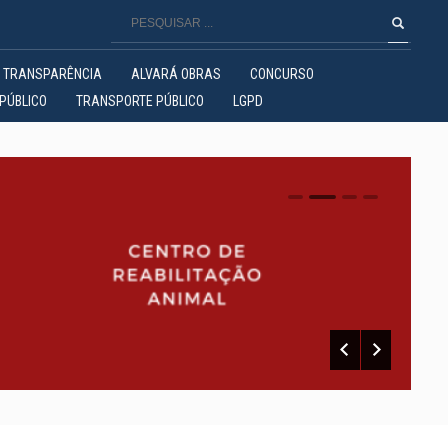
TRANSPARÊNCIA
ALVARÁ OBRAS
CONCURSO
PÚBLICO
TRANSPORTE PÚBLICO
LGPD
0
1
2
3