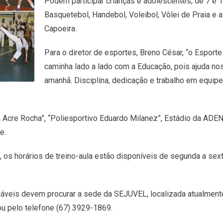
Podem participar crianças e adolescentes, de 7 e 
Basquetebol, Handebol, Voleibol, Vôlei de Praia e 
Capoeira.
Para o diretor de esportes, Breno César, “o Espo
caminha lado a lado com a Educação, pois ajuda no
amanhã. Disciplina, dedicação e trabalho em equip
 Acre Rocha”, “Poliesportivo Eduardo Milanez”, Estádio da ADEN
e.
, os horários de treino-aula estão disponíveis de segunda a sex
áveis devem procurar a sede da SEJUVEL, localizada atualmente
ou pelo telefone (67) 3929-1869.