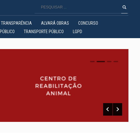
TRANSPARÊNCIA
ALVARÁ OBRAS
CONCURSO
PÚBLICO
TRANSPORTE PÚBLICO
LGPD
0
1
2
3