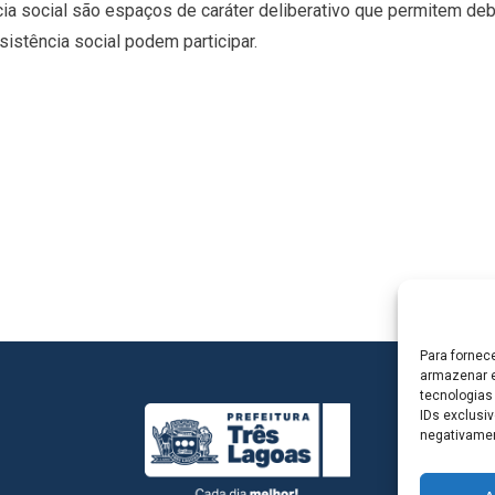
a social são espaços de caráter deliberativo que permitem debate
istência social podem participar.
Para fornec
armazenar e
tecnologias
IDs exclusiv
negativamen