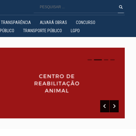
TRANSPARÊNCIA
ALVARÁ OBRAS
CONCURSO
PÚBLICO
TRANSPORTE PÚBLICO
LGPD
0
1
2
3