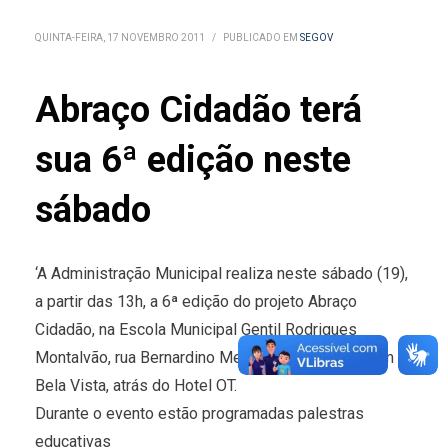
QUINTA-FEIRA, 17 NOVEMBRO 2011
/
PUBLICADO EM
SEGOV
Abraço Cidadão terá
sua 6ª edição neste
sábado
‘A Administração Municipal realiza neste sábado (19),
a partir das 13h, a 6ª edição do projeto Abraço
Cidadão, na Escola Municipal Gentil Rodrigues
Montalvão, rua Bernardino Mendes, nº 1081, Jardim
Bela Vista, atrás do Hotel OT.
Durante o evento estão programadas palestras
educativas