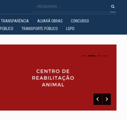
TRANSPARÊNCIA
ALVARÁ OBRAS
CONCURSO
PÚBLICO
TRANSPORTE PÚBLICO
LGPD
0
1
2
3