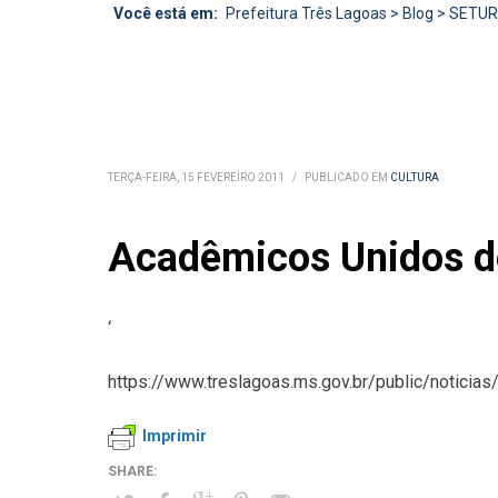
Você está em:
Prefeitura Três Lagoas
>
Blog
>
SETU
TERÇA-FEIRA, 15 FEVEREIRO 2011
/
PUBLICADO EM
CULTURA
Acadêmicos Unidos de 
‘
https://www.treslagoas.ms.gov.br/public/noticias
Imprimir