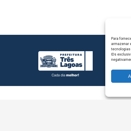
Para fornec
armazenar e
tecnologias
IDs exclusiv
negativamen
A
L - Avenida Antônio Trajano, nº 30 - centro - Três La