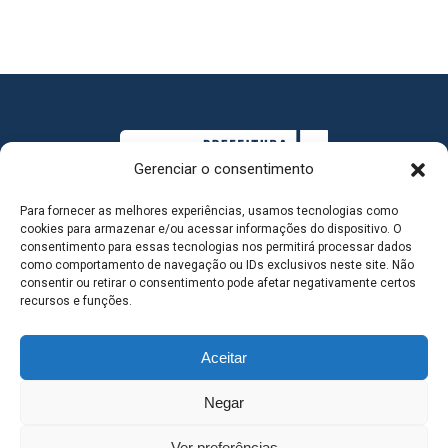
Gerenciar o consentimento
Para fornecer as melhores experiências, usamos tecnologias como
cookies para armazenar e/ou acessar informações do dispositivo. O
consentimento para essas tecnologias nos permitirá processar dados
como comportamento de navegação ou IDs exclusivos neste site. Não
consentir ou retirar o consentimento pode afetar negativamente certos
MAPA DO SITE
recursos e funções.
Aceitar
SEDE DO ADMINISTRATIVO MUNICIPAL - Avenida
Negar
Antônio Trajano, nº 30 - centro - Três Lagoas MS |
Ver preferências