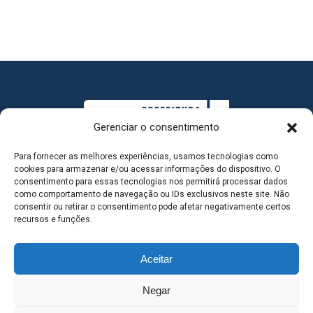
Gerenciar o consentimento
Para fornecer as melhores experiências, usamos tecnologias como
cookies para armazenar e/ou acessar informações do dispositivo. O
consentimento para essas tecnologias nos permitirá processar dados
como comportamento de navegação ou IDs exclusivos neste site. Não
consentir ou retirar o consentimento pode afetar negativamente certos
MAPA DO SITE
recursos e funções.
Aceitar
SEDE DO ADMINISTRATIVO MUNICIPAL - Avenida
Negar
Antônio Trajano, nº 30 - centro - Três Lagoas MS |