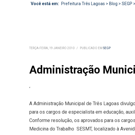
Você está em:
Prefeitura Três Lagoas
>
Blog
>
SEGP
TERÇA-FEIRA, 19 JANEIRO 2010
/
PUBLICADO EM
SEGP
Administração Munic
‘
A Administração Municipal de Três Lagoas divulgo
para os cargos de especialista em educação, auxil
Conforme resolução, os aprovados para os cargo
Medicina do Trabalho  SESMT, localizado à Avenida