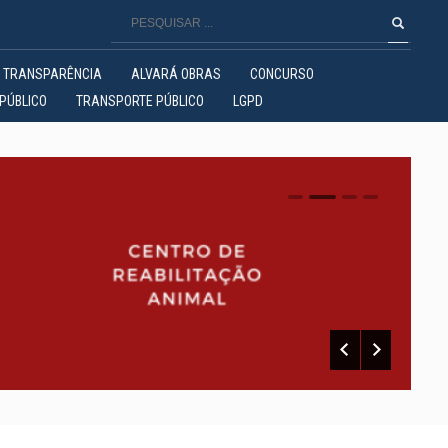
TRANSPARÊNCIA
ALVARÁ OBRAS
CONCURSO
PÚBLICO
TRANSPORTE PÚBLICO
LGPD
0
1
2
3