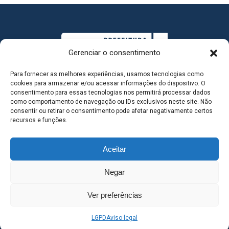
Gerenciar o consentimento
Para fornecer as melhores experiências, usamos tecnologias como
cookies para armazenar e/ou acessar informações do dispositivo. O
consentimento para essas tecnologias nos permitirá processar dados
como comportamento de navegação ou IDs exclusivos neste site. Não
consentir ou retirar o consentimento pode afetar negativamente certos
MAPA DO SITE
recursos e funções.
Aceitar
SEDE DO ADMINISTRATIVO MUNICIPAL - Avenida
Negar
Antônio Trajano, nº 30 - centro - Três Lagoas MS |
Ver preferências
Contato: 67 98139-3237
LGPD
Aviso legal