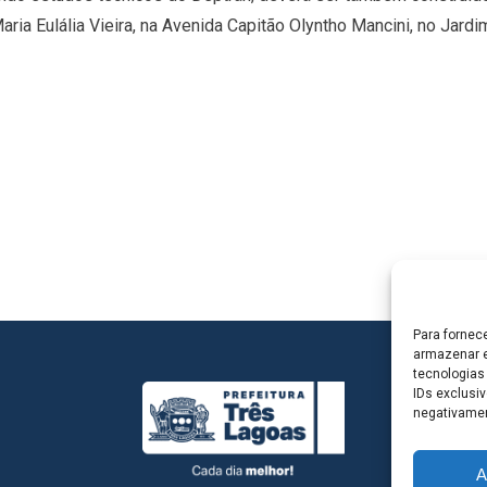
ria Eulália Vieira, na Avenida Capitão Olyntho Mancini, no Jardi
Para fornec
armazenar e
tecnologias
IDs exclusiv
negativamen
A