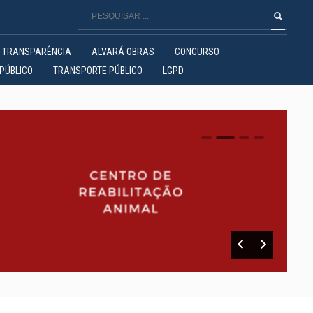
TRANSPARÊNCIA
ALVARÁ OBRAS
CONCURSO
PÚBLICO
TRANSPORTE PÚBLICO
LGPD
0
1
2
3