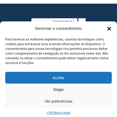
Gerenciar o consentimento
Para fornecer as melhores experiências, usamos tecnologias como
cookies para armazenar e/ou acessar informações do dispositivo. O
consentimento para essas tecnologias nos permitirá processar dados
como comportamento de navegação ou IDs exclusivos neste site. Não
consentir ou retirar o consentimento pode afetar negativamente certos
MAPA DO SITE
recursos e funções.
Aceitar
SEDE DO ADMINISTRATIVO MUNICIPAL - Avenida
Negar
Antônio Trajano, nº 30 - centro - Três Lagoas MS |
Ver preferências
Contato: 67 98139-3237
LGPD
Aviso legal