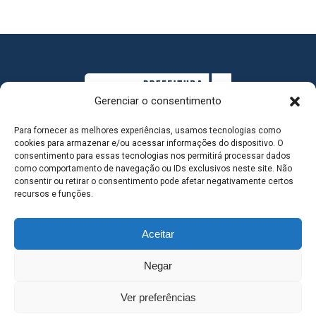
Gerenciar o consentimento
Para fornecer as melhores experiências, usamos tecnologias como
cookies para armazenar e/ou acessar informações do dispositivo. O
consentimento para essas tecnologias nos permitirá processar dados
como comportamento de navegação ou IDs exclusivos neste site. Não
consentir ou retirar o consentimento pode afetar negativamente certos
MAPA DO SITE
recursos e funções.
Aceitar
SEDE DO ADMINISTRATIVO MUNICIPAL - Avenida
Negar
Antônio Trajano, nº 30 - centro - Três Lagoas MS |
Ver preferências
Contato: 67 98139-3237