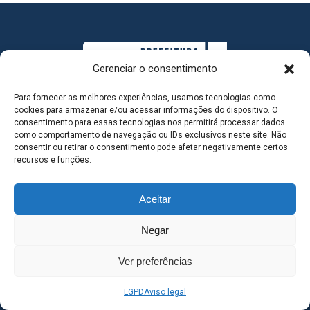
Gerenciar o consentimento
Para fornecer as melhores experiências, usamos tecnologias como
cookies para armazenar e/ou acessar informações do dispositivo. O
consentimento para essas tecnologias nos permitirá processar dados
como comportamento de navegação ou IDs exclusivos neste site. Não
consentir ou retirar o consentimento pode afetar negativamente certos
MAPA DO SITE
recursos e funções.
Aceitar
SEDE DO ADMINISTRATIVO MUNICIPAL - Avenida
Negar
Antônio Trajano, nº 30 - centro - Três Lagoas MS |
Ver preferências
Contato: 67 98139-3237
LGPD
Aviso legal