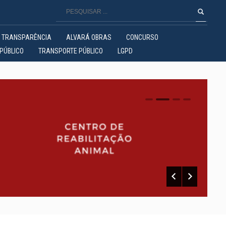
TRANSPARÊNCIA
ALVARÁ OBRAS
CONCURSO
PÚBLICO
TRANSPORTE PÚBLICO
LGPD
0
1
2
3