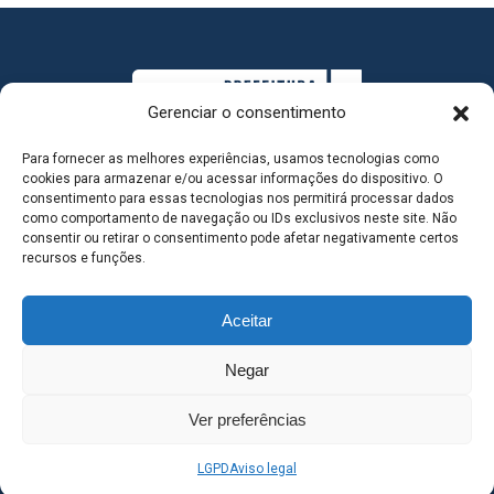
Gerenciar o consentimento
Para fornecer as melhores experiências, usamos tecnologias como
cookies para armazenar e/ou acessar informações do dispositivo. O
consentimento para essas tecnologias nos permitirá processar dados
como comportamento de navegação ou IDs exclusivos neste site. Não
consentir ou retirar o consentimento pode afetar negativamente certos
MAPA DO SITE
recursos e funções.
Aceitar
SEDE DO ADMINISTRATIVO MUNICIPAL - Avenida
Negar
Antônio Trajano, nº 30 - centro - Três Lagoas MS |
Ver preferências
Contato: 67 98139-3237
LGPD
Aviso legal