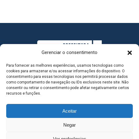
Gerenciar o consentimento
Para fornecer as melhores experiências, usamos tecnologias como
cookies para armazenar e/ou acessar informações do dispositivo. O
consentimento para essas tecnologias nos permitirá processar dados
como comportamento de navegação ou IDs exclusivos neste site. Não
consentir ou retirar o consentimento pode afetar negativamente certos
MAPA DO SITE
recursos e funções.
Aceitar
SEDE DO ADMINISTRATIVO MUNICIPAL - Avenida
Negar
Antônio Trajano, nº 30 - centro - Três Lagoas MS |
Ver preferências