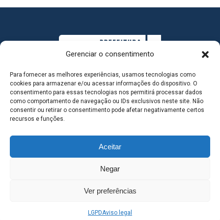
Gerenciar o consentimento
Para fornecer as melhores experiências, usamos tecnologias como
cookies para armazenar e/ou acessar informações do dispositivo. O
consentimento para essas tecnologias nos permitirá processar dados
como comportamento de navegação ou IDs exclusivos neste site. Não
consentir ou retirar o consentimento pode afetar negativamente certos
MAPA DO SITE
recursos e funções.
Aceitar
SEDE DO ADMINISTRATIVO MUNICIPAL - Avenida
Negar
Antônio Trajano, nº 30 - centro - Três Lagoas MS |
Ver preferências
Contato: 67 98139-3237
LGPD
Aviso legal