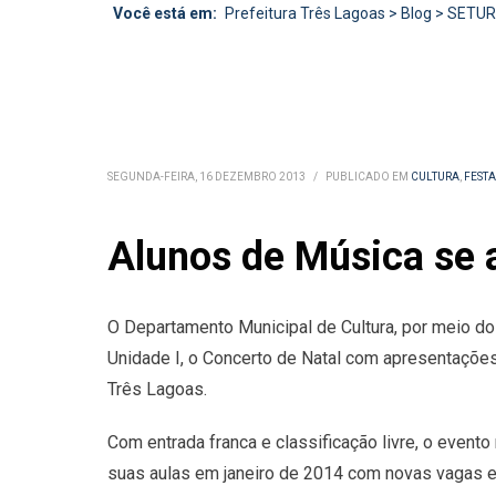
Você está em:
Prefeitura Três Lagoas
>
Blog
>
SETU
SEGUNDA-FEIRA, 16 DEZEMBRO 2013
/
PUBLICADO EM
CULTURA
,
FEST
Alunos de Música se 
O Departamento Municipal de Cultura, por meio do N
Unidade I, o Concerto de Natal com apresentações
Três Lagoas.
Com entrada franca e classificação livre, o even
suas aulas em janeiro de 2014 com novas vagas e