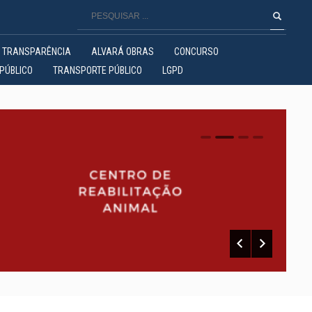
TRANSPARÊNCIA
ALVARÁ OBRAS
CONCURSO
PÚBLICO
TRANSPORTE PÚBLICO
LGPD
0
1
2
3