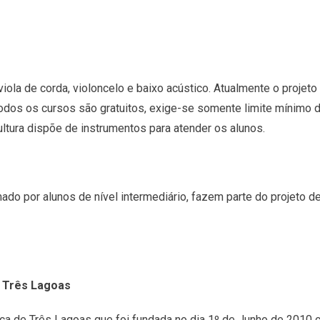
 viola de corda, violoncelo e baixo acústico. Atualmente o proje
Todos os cursos são gratuitos, exige-se somente limite mínimo 
ltura dispõe de instrumentos para atender os alunos.
do por alunos de nível intermediário, fazem parte do projeto de 
e Três Lagoas
nica de Três Lagoas que foi fundada no dia 1º de Junho de 201