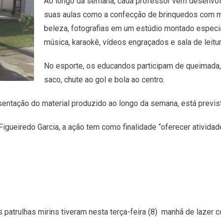
Ao longo da semana, cada professor vem desenvol
suas aulas como a confecção de brinquedos com mat
beleza, fotografias em um estúdio montado especi
música, karaokê, vídeos engraçados e sala de leitur
No esporte, os educandos participam de queimada, pu
saco, chute ao gol e bola ao centro.
ntação do material produzido ao longo da semana, está previsto 
gueiredo Garcia, a ação tem como finalidade “oferecer atividad
atrulhas mirins tiveram nesta terça-feira (8) manhã de lazer 