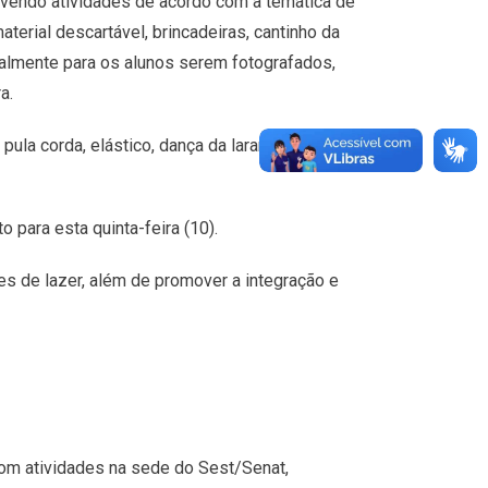
vendo atividades de acordo com a temática de
erial descartável, brincadeiras, cantinho da
almente para os alunos serem fotografados,
a.
la corda, elástico, dança da laranja, corrida do
para esta quinta-feira (10).
es de lazer, além de promover a integração e
com atividades na sede do Sest/Senat,