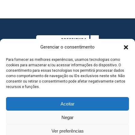
Gerenciar o consentimento
Para fornecer as melhores experiências, usamos tecnologias como
cookies para armazenar e/ou acessar informações do dispositivo. O
consentimento para essas tecnologias nos permitirá processar dados
como comportamento de navegação ou IDs exclusivos neste site. Não
consentir ou retirar o consentimento pode afetar negativamente certos
MAPA DO SITE
recursos e funções.
Aceitar
SEDE DO ADMINISTRATIVO MUNICIPAL - Avenida
Negar
Antônio Trajano, nº 30 - centro - Três Lagoas MS |
Ver preferências