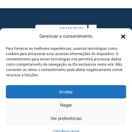
Gerenciar o consentimento
Para fornecer as melhores experiências, usamos tecnologias como
cookies para armazenar e/ou acessar informações do dispositivo. O
consentimento para essas tecnologias nos permitirá processar dados
como comportamento de navegação ou IDs exclusivos neste site. Não
consentir ou retirar o consentimento pode afetar negativamente certos
MAPA DO SITE
recursos e funções.
Aceitar
SEDE DO ADMINISTRATIVO MUNICIPAL - Avenida
Negar
Antônio Trajano, nº 30 - centro - Três Lagoas MS |
Ver preferências
Contato: 67 98139-3237
LGPD
Aviso legal