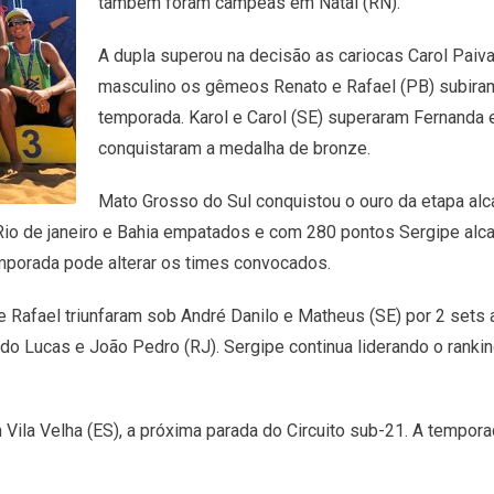
também foram campeãs em Natal (RN).
A dupla superou na decisão as cariocas Carol Paiva
masculino os gêmeos Renato e Rafael (PB) subiram
temporada. Karol e Carol (SE) superaram Fernanda e
conquistaram a medalha de bronze.
Mato Grosso do Sul conquistou o ouro da etapa alc
Rio de janeiro e Bahia empatados e com 280 pontos Sergipe alca
mporada pode alterar os times convocados.
 Rafael triunfaram sob André Danilo e Matheus (SE) por 2 sets 
o Lucas e João Pedro (RJ). Sergipe continua liderando o ranki
Vila Velha (ES), a próxima parada do Circuito sub-21. A tempora