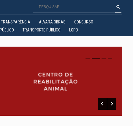
TRANSPARÊNCIA
ALVARÁ OBRAS
CONCURSO
PÚBLICO
TRANSPORTE PÚBLICO
LGPD
0
1
2
3