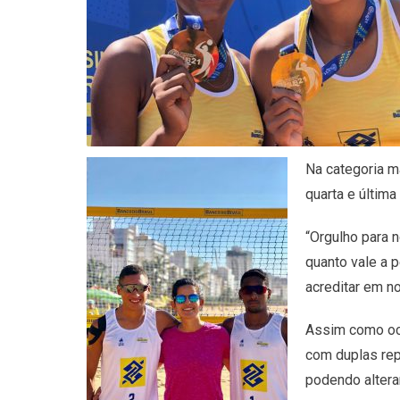
Na categoria m
quarta e últim
“Orgulho para 
quanto vale a 
acreditar em n
Assim como oco
com duplas rep
podendo alter