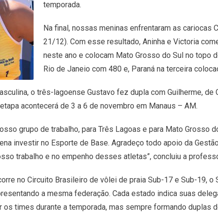
temporada.
Na final, nossas meninas enfrentaram as cariocas C
21/12). Com esse resultado, Aninha e Victoria com
neste ano e colocam Mato Grosso do Sul no topo d
Rio de Janeio com 480 e, Paraná na terceira coloc
asculina, o três-lagoense Gustavo fez dupla com Guilherme, de C
a etapa acontecerá de 3 a 6 de novembro em Manaus – AM.
nosso grupo de trabalho, para Três Lagoas e para Mato Grosso d
pena investir no Esporte de Base. Agradeço todo apoio da Gestã
osso trabalho e no empenho desses atletas”, concluiu a professo
rre no Circuito Brasileiro de vôlei de praia Sub-17 e Sub-19, 
resentando a mesma federação. Cada estado indica suas delega
ar os times durante a temporada, mas sempre formando duplas 