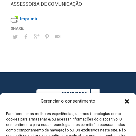
ASSESSORIA DE COMUNICAÇÃO
Imprimir
Gerenciar o consentimento
Para fornecer as melhores experiências, usamos tecnologias como
cookies para armazenar e/ou acessar informações do dispositivo. O
consentimento para essas tecnologias nos permitirá processar dados
como comportamento de navegação ou IDs exclusivos neste site. Não
consentir ou retirar o consentimento pode afetar negativamente certos