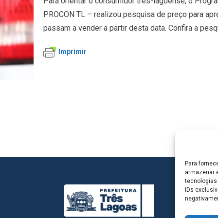
Para orientar o consumidor três-lagoense, o Prog
PROCON TL – realizou pesquisa de preço para apre
passam a vender a partir desta data. Confira a pe
Imprimir
Para fornec
armazenar e
tecnologias
IDs exclusiv
negativamen