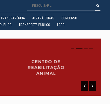
TRANSPARÊNCIA
ALVARÁ OBRAS
CONCURSO
PÚBLICO
TRANSPORTE PÚBLICO
LGPD
0
1
2
3